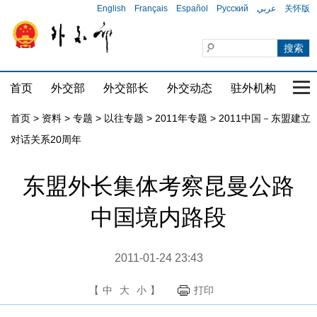
English
Français
Español
Русский
عربي
关怀版
首页
外交部
外交部长
外交动态
驻外机构
国家
首页
>
资料
>
专题
>
以往专题
>
2011年专题
>
2011中国－东盟建立
对话关系20周年
东盟外长集体考察昆曼公路
中国境内路段
2011-01-24 23:43
【
中
大
小
】
打印