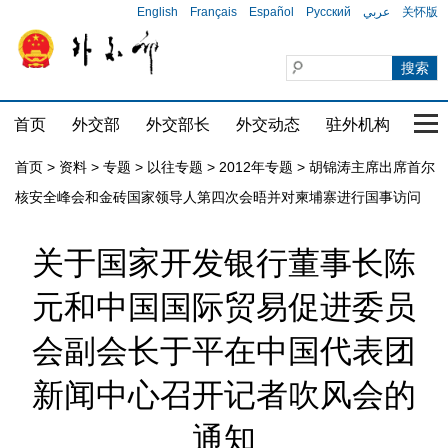
English
Français
Español
Русский
عربي
关怀版
首页
外交部
外交部长
外交动态
驻外机构
国家
首页
>
资料
>
专题
>
以往专题
>
2012年专题
>
胡锦涛主席出席首尔
核安全峰会和金砖国家领导人第四次会晤并对柬埔寨进行国事访问
关于国家开发银行董事长陈
元和中国国际贸易促进委员
会副会长于平在中国代表团
新闻中心召开记者吹风会的
通知