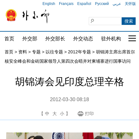
English
Français
Español
Русский
عربي
关怀版
首页
外交部
外交部长
外交动态
驻外机构
国家
首页
>
资料
>
专题
>
以往专题
>
2012年专题
>
胡锦涛主席出席首尔
核安全峰会和金砖国家领导人第四次会晤并对柬埔寨进行国事访问
胡锦涛会见印度总理辛格
2012-03-30 08:18
【
中
大
小
】
打印