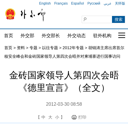
English
Français
Español
Русский
عربي
关怀版
首页
外交部
外交部长
外交动态
驻外机构
国家
首页
>
资料
>
专题
>
以往专题
>
2012年专题
>
胡锦涛主席出席首尔
核安全峰会和金砖国家领导人第四次会晤并对柬埔寨进行国事访问
金砖国家领导人第四次会晤
《德里宣言》（全文）
2012-03-30 08:58
【
中
大
小
】
打印