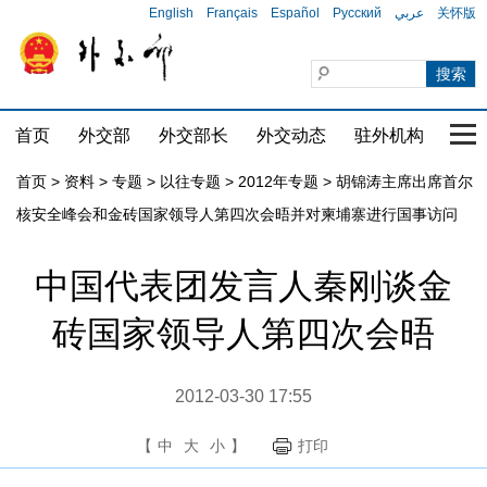
English
Français
Español
Русский
عربي
关怀版
首页
外交部
外交部长
外交动态
驻外机构
国家
首页
>
资料
>
专题
>
以往专题
>
2012年专题
>
胡锦涛主席出席首尔
核安全峰会和金砖国家领导人第四次会晤并对柬埔寨进行国事访问
中国代表团发言人秦刚谈金
砖国家领导人第四次会晤
2012-03-30 17:55
【
中
大
小
】
打印