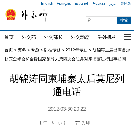
English
Français
Español
Русский
عربي
关怀版
首页
外交部
外交部长
外交动态
驻外机构
国家
首页
>
资料
>
专题
>
以往专题
>
2012年专题
>
胡锦涛主席出席首尔
核安全峰会和金砖国家领导人第四次会晤并对柬埔寨进行国事访问
胡锦涛同柬埔寨太后莫尼列
通电话
2012-03-30 20:22
【
中
大
小
】
打印