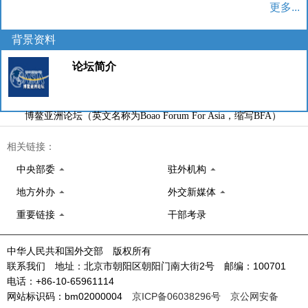
更多...
背景资料
论坛简介
博鳌亚洲论坛（英文名称为Boao Forum For Asia，缩写BFA）
（以下简称“论坛”）是一个非政府、非营利性、定期、定址的国际组
相关链接：
织。论坛由菲律宾前总统拉莫斯、澳大利亚前总理霍克及日本前首相
细川护熙于1998年倡议，并于2001年2月27日正式宣告成立。中国海
中央部委
驻外机构
南博鳌为论坛总部的永久地所在，从2002年开始...
地方外办
外交新媒体
更多...
重要链接
干部考录
中华人民共和国外交部 版权所有
联系我们 地址：北京市朝阳区朝阳门南大街2号 邮编：100701
电话：+86-10-65961114
网站标识码：bm02000004
京ICP备06038296号
京公网安备