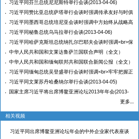
等交流、互鉴互惠、合作共赢为核心的“博鳌特色”
习近平同芬兰总统尼尼斯特举行会谈
(2013-04-06)
(2013-
04-07)
习近平同赞比亚总统萨塔举行会谈时强调传承友好与时俱
进发展中赞关系
习近平同墨西哥总统培尼亚会谈时强调中方始终从战略高
(2013-04-06)
度看待和发展中墨关系
习近平同秘鲁总统乌马拉举行会谈
(2013-04-06)
(2013-04-06)
习近平同哈萨克斯坦总统纳扎尔巴耶夫会谈时强调<br>保
持密切交往 规划好中哈关系未来发展
中华人民共和国和文莱达鲁萨兰国联合声明（全文）
(2013-04-06)
(2013-04-06)
中华人民共和国和缅甸联邦共和国联合新闻公报（全文）
(2013-04-06)
习近平同缅甸总统吴登盛举行会谈时强调<br>牢牢把握正
确方向 坚定不移推进中缅友好事业
习近平同文莱苏丹哈桑纳尔举行会谈
(2013-04-06)
(2013-04-05)
国家主席习近平将出席博鳌亚洲论坛2013年年会
(2013-
03-25)
更多...
相关视频
习近平同出席博鳌亚洲论坛年会的中外企业家代表座谈