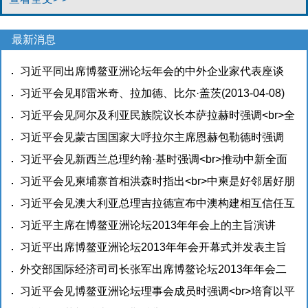
最新消息
习近平同出席博鳌亚洲论坛年会的中外企业家代表座谈
(2013-04-08)
习近平会见耶雷米奇、拉加德、比尔·盖茨
(2013-04-08)
习近平会见阿尔及利亚民族院议长本萨拉赫时强调<br>全
面发展友好合作，提升中阿关系水平
习近平会见蒙古国国家大呼拉尔主席恩赫包勒德时强调
(2013-04-07)
<br>中方从战略高度和长远角度重视中蒙关系
习近平会见新西兰总理约翰·基时强调<br>推动中新全面
(2013-04-
07)
合作关系不断迈上新台阶
习近平会见柬埔寨首相洪森时指出<br>中柬是好邻居好朋
(2013-04-07)
友好伙伴更是好兄弟
习近平会见澳大利亚总理吉拉德宣布中澳构建相互信任互
(2013-04-07)
利共赢的战略伙伴关系
习近平主席在博鳌亚洲论坛2013年年会上的主旨演讲
(2013-04-07)
（全文）
习近平出席博鳌亚洲论坛2013年年会开幕式并发表主旨
(2013-04-07)
演讲<br>共同创造亚洲和世界美好未来
外交部国际经济司司长张军出席博鳌论坛2013年年会二
(2013-04-07)
十国集团事务分论坛
习近平会见博鳌亚洲论坛理事会成员时强调<br>培育以平
(2013-04-07)