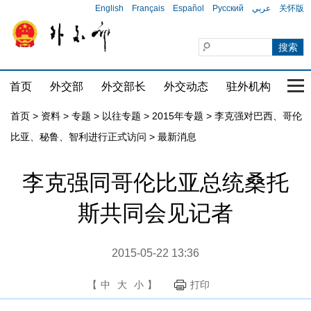
English
Français
Español
Русский
عربي
关怀版
首页
外交部
外交部长
外交动态
驻外机构
国家
首页
>
资料
>
专题
>
以往专题
>
2015年专题
>
李克强对巴西、哥伦
比亚、秘鲁、智利进行正式访问
>
最新消息
李克强同哥伦比亚总统桑托
斯共同会见记者
2015-05-22 13:36
【
中
大
小
】
打印