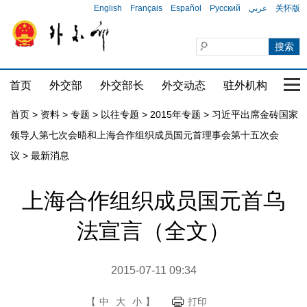
English
Français
Español
Русский
عربي
关怀版
首页
外交部
外交部长
外交动态
驻外机构
国家
首页
>
资料
>
专题
>
以往专题
>
2015年专题
>
习近平出席金砖国家
领导人第七次会晤和上海合作组织成员国元首理事会第十五次会
议
>
最新消息
上海合作组织成员国元首乌
法宣言（全文）
2015-07-11 09:34
【
中
大
小
】
打印