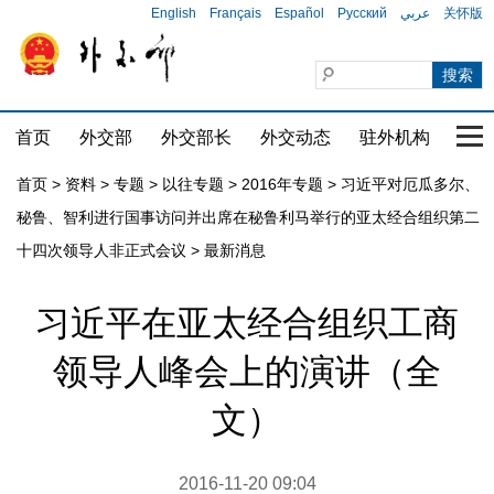
English
Français
Español
Русский
عربي
关怀版
首页
外交部
外交部长
外交动态
驻外机构
国家
首页
>
资料
>
专题
>
以往专题
>
2016年专题
>
习近平对厄瓜多尔、
秘鲁、智利进行国事访问并出席在秘鲁利马举行的亚太经合组织第二
十四次领导人非正式会议
>
最新消息
习近平在亚太经合组织工商
领导人峰会上的演讲（全
文）
2016-11-20 09:04