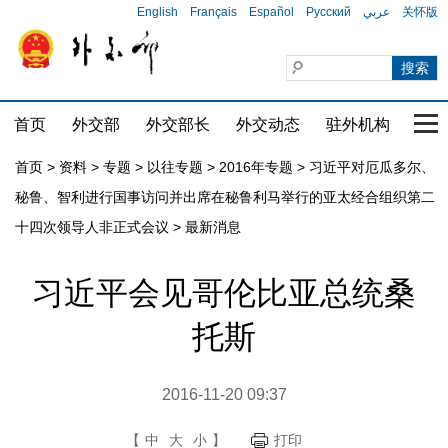
English
Français
Español
Русский
عربي
关怀版
首页
外交部
外交部长
外交动态
驻外机构
国家
首页
>
资料
>
专题
>
以往专题
>
2016年专题
>
习近平对厄瓜多尔、
秘鲁、智利进行国事访问并出席在秘鲁利马举行的亚太经合组织第二
十四次领导人非正式会议
>
最新消息
习近平会见哥伦比亚总统桑
托斯
2016-11-20 09:37
【
中
大
小
】
打印