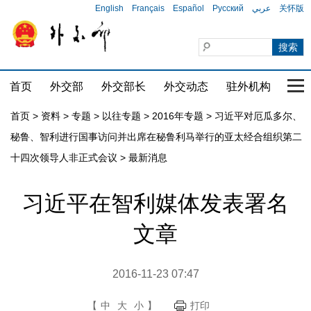
English
Français
Español
Русский
عربي
关怀版
首页
外交部
外交部长
外交动态
驻外机构
国家
首页
>
资料
>
专题
>
以往专题
>
2016年专题
>
习近平对厄瓜多尔、
秘鲁、智利进行国事访问并出席在秘鲁利马举行的亚太经合组织第二
十四次领导人非正式会议
>
最新消息
习近平在智利媒体发表署名
文章
2016-11-23 07:47
【
中
大
小
】
打印