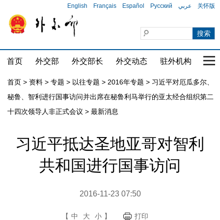
English
Français
Español
Русский
عربي
关怀版
首页
外交部
外交部长
外交动态
驻外机构
国家
首页
>
资料
>
专题
>
以往专题
>
2016年专题
>
习近平对厄瓜多尔、
秘鲁、智利进行国事访问并出席在秘鲁利马举行的亚太经合组织第二
十四次领导人非正式会议
>
最新消息
习近平抵达圣地亚哥对智利
共和国进行国事访问
2016-11-23 07:50
【
中
大
小
】
打印