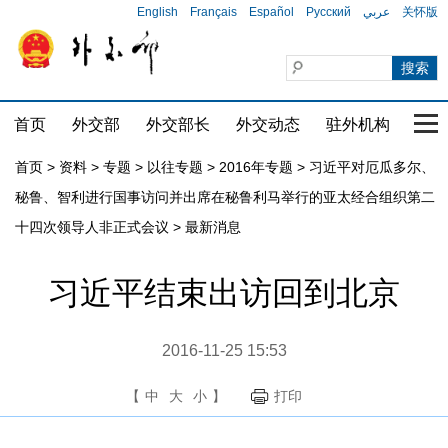
English
Français
Español
Русский
عربي
关怀版
首页
外交部
外交部长
外交动态
驻外机构
国家
首页
>
资料
>
专题
>
以往专题
>
2016年专题
>
习近平对厄瓜多尔、
秘鲁、智利进行国事访问并出席在秘鲁利马举行的亚太经合组织第二
十四次领导人非正式会议
>
最新消息
习近平结束出访回到北京
2016-11-25 15:53
【
中
大
小
】
打印