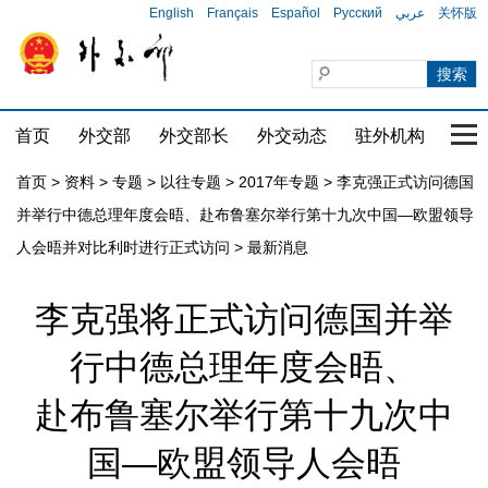
English
Français
Español
Русский
عربي
关怀版
首页
外交部
外交部长
外交动态
驻外机构
国家
首页
>
资料
>
专题
>
以往专题
>
2017年专题
>
李克强正式访问德国
并举行中德总理年度会晤、赴布鲁塞尔举行第十九次中国—欧盟领导
人会晤并对比利时进行正式访问
>
最新消息
李克强将正式访问德国并举
行中德总理年度会晤、
赴布鲁塞尔举行第十九次中
国—欧盟领导人会晤