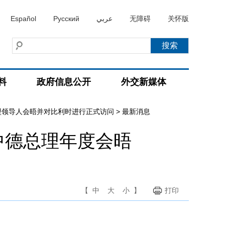
Español
Русский
عربي
无障碍
关怀版
料
政府信息公开
外交新媒体
盟领导人会晤并对比利时进行正式访问
>
最新消息
中德总理年度会晤
【
中
大
小
】
打印