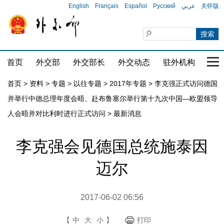
English
Français
Español
Русский
عربي
关怀版
首页
外交部
外交部长
外交动态
驻外机构
国家
首页
>
资料
>
专题
>
以往专题
>
2017年专题
>
李克强正式访问德国
并举行中德总理年度会晤、赴布鲁塞尔举行第十九次中国—欧盟领导
人会晤并对比利时进行正式访问
>
最新消息
李克强会见德国总统施泰因
迈尔
2017-06-02 06:56
【
中
大
小
】
打印