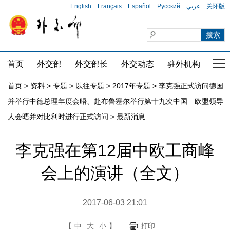
English
Français
Español
Русский
عربي
关怀版
首页
外交部
外交部长
外交动态
驻外机构
国家
首页
>
资料
>
专题
>
以往专题
>
2017年专题
>
李克强正式访问德国
并举行中德总理年度会晤、赴布鲁塞尔举行第十九次中国—欧盟领导
人会晤并对比利时进行正式访问
>
最新消息
李克强在第12届中欧工商峰
会上的演讲（全文）
2017-06-03 21:01
【
中
大
小
】
打印