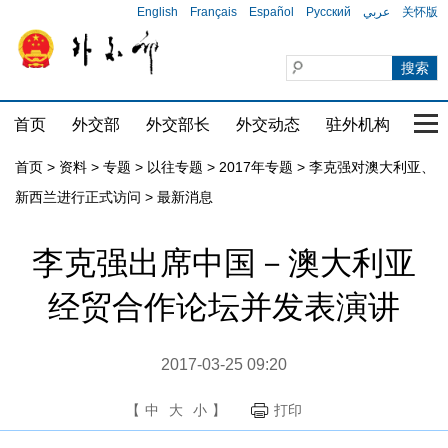
English
Français
Español
Русский
عربي
关怀版
首页
外交部
外交部长
外交动态
驻外机构
国家
首页
>
资料
>
专题
>
以往专题
>
2017年专题
>
李克强对澳大利亚、
新西兰进行正式访问
>
最新消息
李克强出席中国－澳大利亚
经贸合作论坛并发表演讲
2017-03-25 09:20
【
中
大
小
】
打印