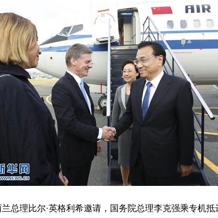
西兰总理比尔·英格利希邀请，国务院总理李克强乘专机