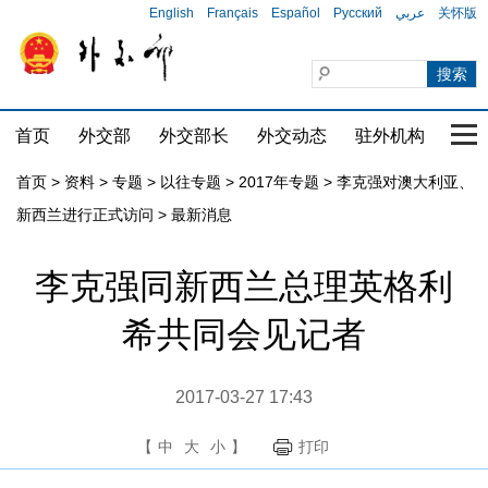
English
Français
Español
Русский
عربي
关怀版
首页
外交部
外交部长
外交动态
驻外机构
国家
首页
>
资料
>
专题
>
以往专题
>
2017年专题
>
李克强对澳大利亚、
新西兰进行正式访问
>
最新消息
李克强同新西兰总理英格利
希共同会见记者
2017-03-27 17:43
【
中
大
小
】
打印