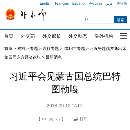
English
Français
Español
Русский
عربي
关怀版
首页
外交部
外交部长
外交动态
驻外机构
国家
首页
>
资料
>
专题
>
以往专题
>
2018年专题
>
习近平赴俄罗斯出席
第四届东方经济论坛
>
最新消息
习近平会见蒙古国总统巴特
图勒嘎
2018-09-12 14:01
【
中
大
小
】
打印