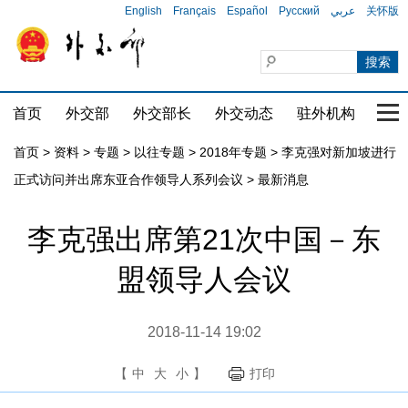
English
Français
Español
Русский
عربي
关怀版
首页
外交部
外交部长
外交动态
驻外机构
国家
首页
>
资料
>
专题
>
以往专题
>
2018年专题
>
李克强对新加坡进行
正式访问并出席东亚合作领导人系列会议
>
最新消息
李克强出席第21次中国－东
盟领导人会议
2018-11-14 19:02
【
中
大
小
】
打印