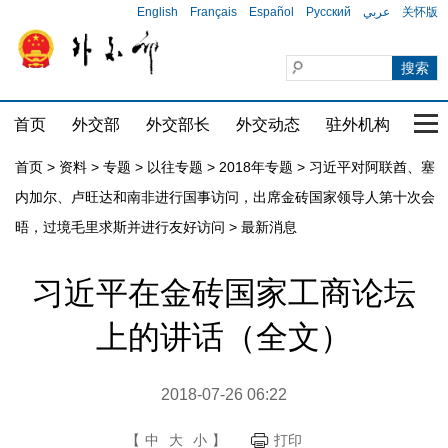
English
Français
Español
Русский
عربي
关怀版
首页
外交部
外交部长
外交动态
驻外机构
国家
首页
>
资料
>
专题
>
以往专题
>
2018年专题
>
习近平对阿联酋、塞
内加尔、卢旺达和南非进行国事访问，出席金砖国家领导人第十次会
晤，过境毛里求斯并进行友好访问
>
最新消息
习近平在金砖国家工商论坛
上的讲话（全文）
2018-07-26 06:22
【
中
大
小
】
打印