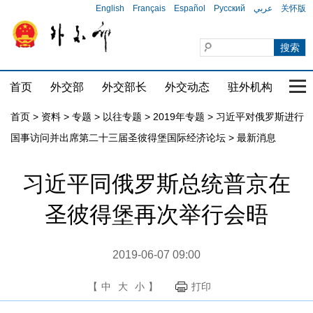
English
Français
Español
Русский
عربي
关怀版
首页
外交部
外交部长
外交动态
驻外机构
国家
首页
>
资料
>
专题
>
以往专题
>
2019年专题
>
习近平对俄罗斯进行
国事访问并出席第二十三届圣彼得堡国际经济论坛
>
最新消息
习近平同俄罗斯总统普京在
圣彼得堡再次举行会晤
2019-06-07 09:00
【
中
大
小
】
打印