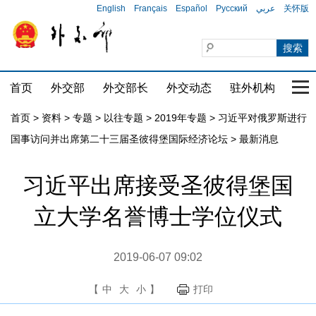
English
Français
Español
Русский
عربي
关怀版
首页
外交部
外交部长
外交动态
驻外机构
国家
首页
>
资料
>
专题
>
以往专题
>
2019年专题
>
习近平对俄罗斯进行
国事访问并出席第二十三届圣彼得堡国际经济论坛
>
最新消息
习近平出席接受圣彼得堡国
立大学名誉博士学位仪式
2019-06-07 09:02
【
中
大
小
】
打印