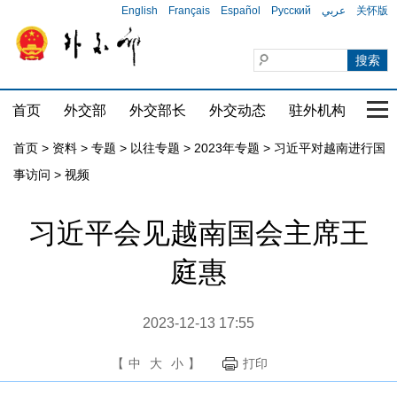
English
Français
Español
Русский
عربي
关怀版
首页
外交部
外交部长
外交动态
驻外机构
国家
首页
>
资料
>
专题
>
以往专题
>
2023年专题
>
习近平对越南进行国
事访问
>
视频
习近平会见越南国会主席王
庭惠
2023-12-13 17:55
【
中
大
小
】
打印