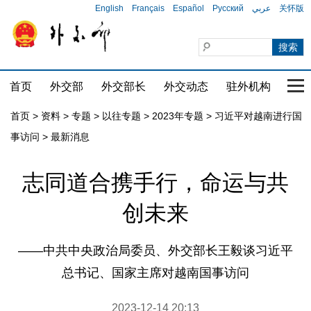
English
Français
Español
Русский
عربي
关怀版
首页
外交部
外交部长
外交动态
驻外机构
国家
首页
>
资料
>
专题
>
以往专题
>
2023年专题
>
习近平对越南进行国
事访问
>
最新消息
志同道合携手行，命运与共
创未来
——中共中央政治局委员、外交部长王毅谈习近平
总书记、国家主席对越南国事访问
2023-12-14 20:13