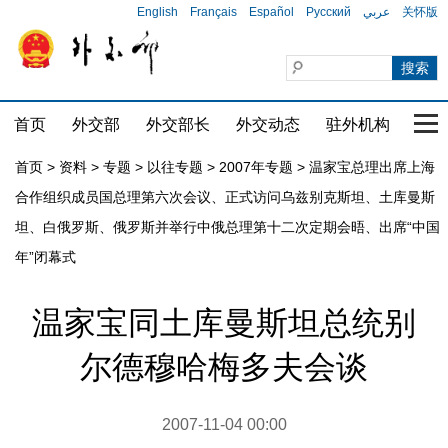
English
Français
Español
Русский
عربي
关怀版
首页
外交部
外交部长
外交动态
驻外机构
国家
首页
>
资料
>
专题
>
以往专题
>
2007年专题
>
温家宝总理出席上海
合作组织成员国总理第六次会议、正式访问乌兹别克斯坦、土库曼斯
坦、白俄罗斯、俄罗斯并举行中俄总理第十二次定期会晤、出席“中国
年”闭幕式
温家宝同土库曼斯坦总统别
尔德穆哈梅多夫会谈
2007-11-04 00:00