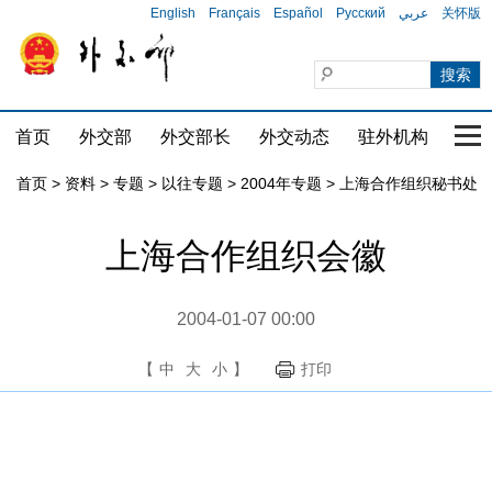
English
Français
Español
Русский
عربي
关怀版
首页
外交部
外交部长
外交动态
驻外机构
国家
首页
>
资料
>
专题
>
以往专题
>
2004年专题
>
上海合作组织秘书处
上海合作组织会徽
2004-01-07 00:00
【
中
大
小
】
打印