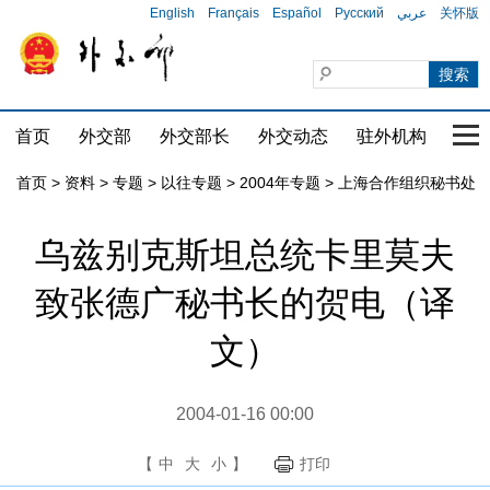
English
Français
Español
Русский
عربي
关怀版
首页
外交部
外交部长
外交动态
驻外机构
国家
首页
>
资料
>
专题
>
以往专题
>
2004年专题
>
上海合作组织秘书处
乌兹别克斯坦总统卡里莫夫
致张德广秘书长的贺电（译
文）
2004-01-16 00:00
【
中
大
小
】
打印