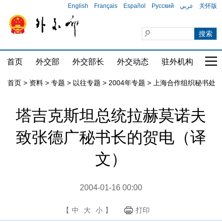
English
Français
Español
Русский
عربي
关怀版
首页
外交部
外交部长
外交动态
驻外机构
国家
首页
>
资料
>
专题
>
以往专题
>
2004年专题
>
上海合作组织秘书处
塔吉克斯坦总统拉赫莫诺夫
致张德广秘书长的贺电（译
文）
2004-01-16 00:00
【
中
大
小
】
打印