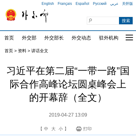
English
Français
Español
Русский
عربي
关怀版
首页
外交部
外交部长
外交动态
驻外机构
国家
首页
>
资料
>
讲话全文
习近平在第二届“一带一路”国
际合作高峰论坛圆桌峰会上
的开幕辞（全文）
2019-04-27 13:09
【
中
大
小
】
打印