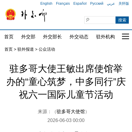
English
Français
Español
Русский
عربي
关怀版
首页
外交部
外交部长
外交动态
驻外机构
国家
首页
>
驻外报道
>
公众活动
驻多哥大使王敏出席使馆举
办的“童心筑梦，中多同行”庆
祝六一国际儿童节活动
来源：（
驻多哥大使馆
）
2026-06-03 00:00