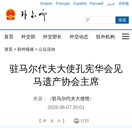
English
Français
Español
Русский
عربي
关怀版
首页
外交部
外交部长
外交动态
驻外机构
国家
首页
>
驻外报道
>
公众活动
驻马尔代夫大使孔宪华会见
马遗产协会主席
来源：（
驻马尔代夫大使馆
）
2026-06-07 20:01
【
中
大
小
】
打印