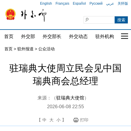
English
Français
Español
Русский
عربي
关怀版
首页
外交部
外交部长
外交动态
驻外机构
国家
首页
>
驻外报道
>
公众活动
驻瑞典大使周立民会见中国
瑞典商会总经理
来源：（
驻瑞典大使馆
）
2026-06-08 22:55
【
中
大
小
】
打印