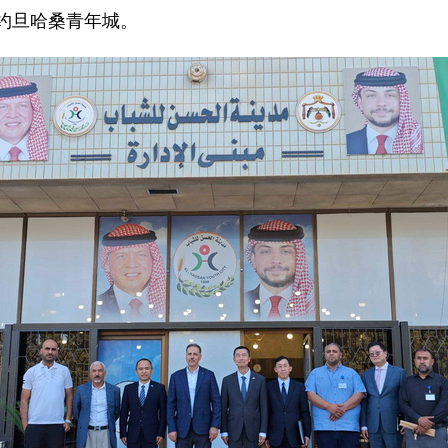
察约旦哈桑青年城。