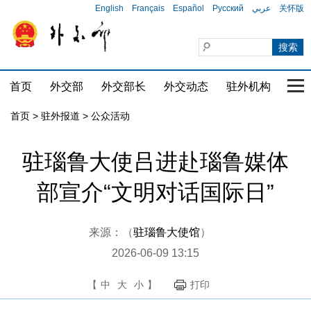
English
Français
Español
Русский
عربي
关怀版
首页
外交部
外交部长
外交动态
驻外机构
国家
首页
>
驻外报道
>
公众活动
驻瑙鲁大使吕进赴瑙鲁媒体
部宣介“文明对话国际日”
来源：（
驻瑙鲁大使馆
）
2026-06-09 13:15
【
中
大
小
】
打印