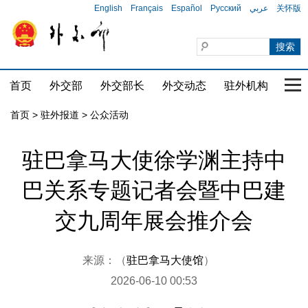
English
Français
Español
Русский
عربي
关怀版
首页
外交部
外交部长
外交动态
驻外机构
国家
首页
>
驻外报道
>
公众活动
驻巴拿马大使徐学渊主持中
巴关系专题记者会暨中巴建
交九周年展会推介会
来源：（
驻巴拿马大使馆
）
2026-06-10 00:53