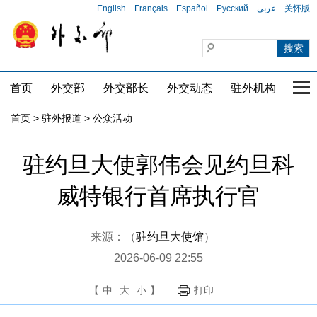
English
Français
Español
Русский
عربي
关怀版
首页
外交部
外交部长
外交动态
驻外机构
国家
首页
>
驻外报道
>
公众活动
驻约旦大使郭伟会见约旦科
威特银行首席执行官
来源：（
驻约旦大使馆
）
2026-06-09 22:55
【
中
大
小
】
打印