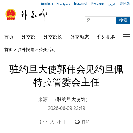
English
Français
Español
Русский
عربي
关怀版
首页
外交部
外交部长
外交动态
驻外机构
国家
首页
>
驻外报道
>
公众活动
驻约旦大使郭伟会见约旦佩
特拉管委会主任
来源：（
驻约旦大使馆
）
2026-06-09 22:49
【
中
大
小
】
打印