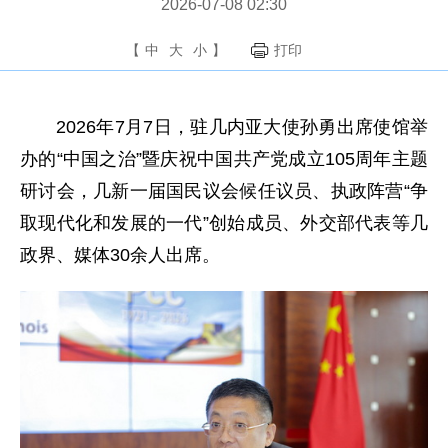
2026-07-08 02:30
【
中
大
小
】
打印
2026年7月7日，驻几内亚大使孙勇出席使馆举
办的“中国之治”暨庆祝中国共产党成立105周年主题
研讨会，几新一届国民议会候任议员、执政阵营“争
取现代化和发展的一代”创始成员、外交部代表等几
政界、媒体30余人出席。