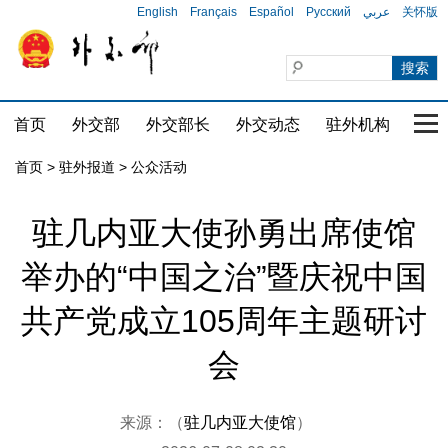
English
Français
Español
Русский
عربي
关怀版
首页
外交部
外交部长
外交动态
驻外机构
国家
首页
>
驻外报道
>
公众活动
驻几内亚大使孙勇出席使馆
举办的“中国之治”暨庆祝中国
共产党成立105周年主题研讨
会
来源：（
驻几内亚大使馆
）