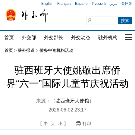
English
Français
Español
Русский
عربي
关怀版
首页
外交部
外交部长
外交动态
驻外机构
国家
首页
>
驻外报道
>
侨务中资机构活动
驻西班牙大使姚敬出席侨
界“六一”国际儿童节庆祝活动
来源：（
驻西班牙大使馆
）
2026-06-02 23:17
【
中
大
小
】
打印