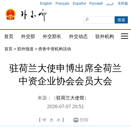
English
Français
Español
Русский
عربي
关怀版
首页
外交部
外交部长
外交动态
驻外机构
国家
首页
>
驻外报道
>
侨务中资机构活动
驻荷兰大使申博出席全荷兰
中资企业协会会员大会
来源：（
驻荷兰大使馆
）
2026-07-07 20:51
【
中
大
小
】
打印