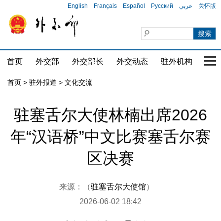
English
Français
Español
Русский
عربي
关怀版
首页
外交部
外交部长
外交动态
驻外机构
国家
首页
>
驻外报道
>
文化交流
驻塞舌尔大使林楠出席2026
年“汉语桥”中文比赛塞舌尔赛
区决赛
来源：（
驻塞舌尔大使馆
）
2026-06-02 18:42