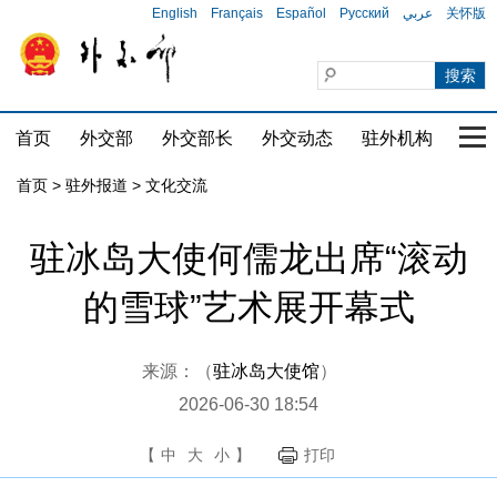
English
Français
Español
Русский
عربي
关怀版
首页
外交部
外交部长
外交动态
驻外机构
国家
首页
>
驻外报道
>
文化交流
驻冰岛大使何儒龙出席“滚动
的雪球”艺术展开幕式
来源：（
驻冰岛大使馆
）
2026-06-30 18:54
【
中
大
小
】
打印