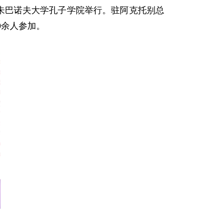
托别朱巴诺夫大学孔子学院举行。驻阿克托别总
0余人参加。