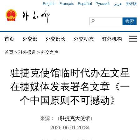
English
Français
Español
Русский
عربي
关怀版
首页
外交部
外交部长
外交动态
驻外机构
国家
首页
>
驻外报道
>
外交之声
驻捷克使馆临时代办左文星
在捷媒体发表署名文章《一
个中国原则不可撼动》
来源：（
驻捷克大使馆
）
2026-06-01 20:34