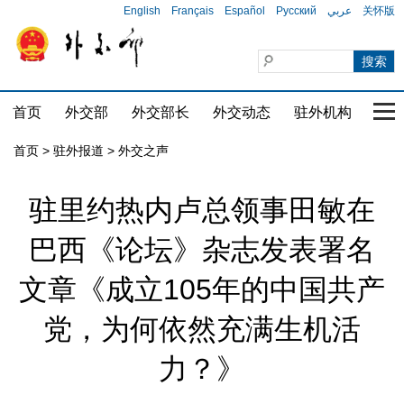
English
Français
Español
Русский
عربي
关怀版
首页
外交部
外交部长
外交动态
驻外机构
国家
首页
>
驻外报道
>
外交之声
驻里约热内卢总领事田敏在
巴西《论坛》杂志发表署名
文章《成立105年的中国共产
党，为何依然充满生机活
力？》