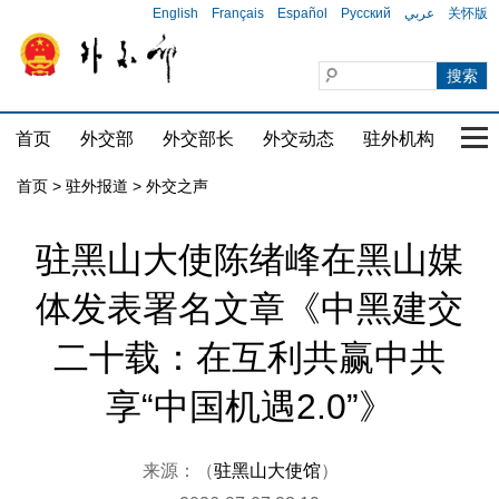
English
Français
Español
Русский
عربي
关怀版
首页
外交部
外交部长
外交动态
驻外机构
国家
首页
>
驻外报道
>
外交之声
驻黑山大使陈绪峰在黑山媒
体发表署名文章《中黑建交
二十载：在互利共赢中共
享“中国机遇2.0”》
来源：（
驻黑山大使馆
）